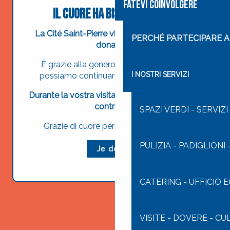
FATEVI COINVOLGERE
Il cuore ha bisogno di mani
La Cité Saint-Pierre vive esclusivamente di
PERCHÉ PARTECIPARE A 
donazioni.
È grazie alla generosità di ciascuno che
I NOSTRI SERVIZI
possiamo continuare la nostra missione.
Durante la vostra visita, avrete l’opportunità di
contribuire.
SPAZI VERDI - SERVIZI
Grazie di cuore per il vostro sostegno.
PULIZIA - PADIGLIONI
Je donne
CATERING - UFFICIO
VISITE - DOVERE - CU