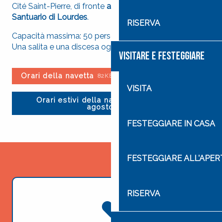
Cité Saint-Pierre, di fronte
alla Porta Saint-Joseph del
Santuario di Lourdes
.
RISERVA
Capacità massima: 50 persone.
Una salita e una discesa ogni ora.
VISITARE E FESTEGGIARE
Orari della navetta
82KB
VISITA
Orari estivi della navetta (luglio –
84KB
agosto)
FESTEGGIARE IN CASA
FESTEGGIARE ALL'APE
RISERVA