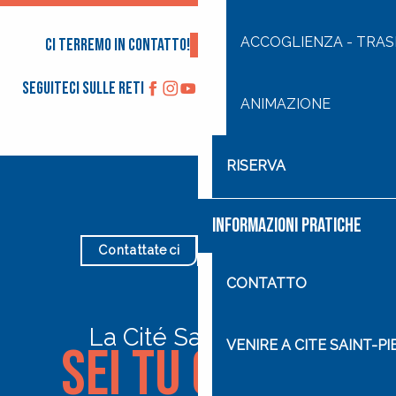
ACCOGLIENZA - TRA
Ci terremo in contatto!
Iscriviti alla newsletter
Seguiteci sulle reti
ANIMAZIONE
RISERVA
INFORMAZIONI PRATICHE
Contattateci
I nostri orari
CONTATTO
La Cité Saint-Pierre
Sei tu quello
VENIRE A CITE SAINT-P