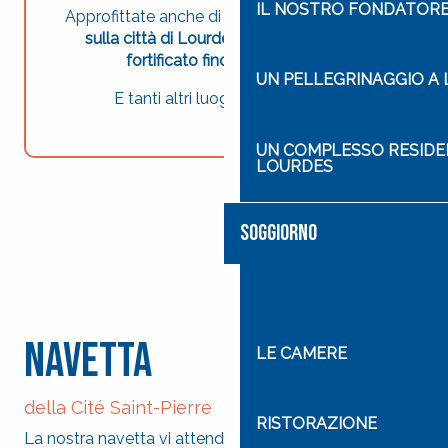
IL NOSTRO FONDATORE
Approfittate anche di
una vista panoramica
sulla città di Lourdes, dal suo Castello
fortificato fino al Pic du Jer
.
UN PELLEGRINAGGIO A
E tanti altri luoghi da scoprire…
UN COMPLESSO RESIDEN
LOURDES
SOGGIORNO
Navetta
LE CAMERE
della Cité Saint-Pierre
RISTORAZIONE
La nostra navetta vi attende alla Permanenza della