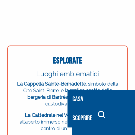
Esplorate
Luoghi emblematici
La Cappella Sainte-Bernadette
, simbolo della
Cité Saint-Pierre, è
la replica esatta della
bergeria di Bartrès
, dove Bernadette
CASA
custodiva le pecore.
La Cattedrale nel Verde
, un vero teatro
SCOPRIRE
all’aperto immerso nel cuore della natura, al
Ricerca
centro di un castagneto.