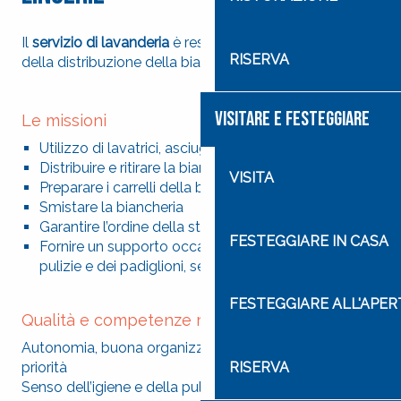
Il
servizio di lavanderia
è responsabile del lavaggio e
RISERVA
della distribuzione della biancheria a tutti i reparti.
VISITARE E FESTEGGIARE
Le missioni
Utilizzo di lavatrici, asciugatrici e stiratrici
Distribuire e ritirare la biancheria
VISITA
Preparare i carrelli della biancheria
Smistare la biancheria
Garantire l’ordine della stanza della biancheria
FESTEGGIARE IN CASA
Fornire un supporto occasionale al team delle
pulizie e dei padiglioni, se necessario.
FESTEGGIARE ALL'APE
Qualità e competenze richieste
Autonomia, buona organizzazione e gestione delle
RISERVA
priorità
Senso dell’igiene e della pulizia