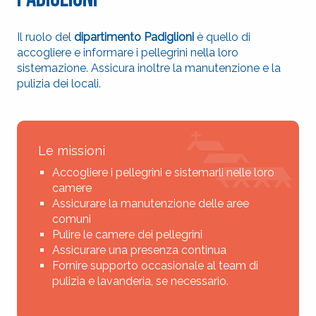
Il ruolo del
dipartimento Padiglioni
è quello di
accogliere e informare i pellegrini nella loro
sistemazione. Assicura inoltre la manutenzione e la
pulizia dei locali.
Le missioni
Accogliere i pellegrini e sistemarli nelle loro
camere
Assicurare la manutenzione delle aree
comuni
Pulire le camere dei pellegrini
Assicurare una presenza continua
Fornire supporto occasionale al team di
pulizia e lavanderia, se necessario.