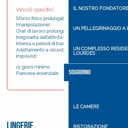
IL NOSTRO FONDATORE
Vincoli specifici
Sforzo fisico prolungato e ripetitivo
(manipolazione)
UN PELLEGRINAGGIO A
Orari di lavoro prolungati
Irregolarità dell’attività (periodi di attività
intensa e periodi di bassa attività)
UN COMPLESSO RESIDEN
Adattamento a circostanze e cambiamenti
LOURDES
imprevisti
15 giorni minimo
SOGGIORNO
Francese essenziale
LE CAMERE
Lingerie
RISTORAZIONE