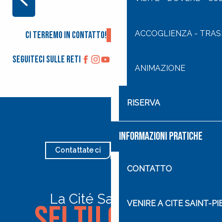
SPAZI VERDI – SERVIZI TECNICI
ACCOGLIENZA - TRA
Ci terremo in contatto!
Iscriviti alla newsletter
Seguiteci sulle reti
ANIMAZIONE
RISERVA
INFORMAZIONI PRATICHE
Contattateci
I nostri orari
CONTATTO
La Cité Saint-Pierre
Sei tu quello
VENIRE A CITE SAINT-P