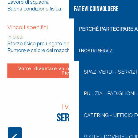
Lavoro di squadra
FATEVI COINVOLGERE
Buona condizione fisica
Vincoli specifici
PERCHÉ PARTECIPARE A 
In piedi
Sforzo fisico prolungato e ripetitivo (manipolazione)
Rumore e calore dei macchinari
I NOSTRI SERVIZI
Vorrei diventare volontario alla Cité Saint-
SPAZI VERDI - SERVIZI
Pierre
PULIZIA - PADIGLIONI
I vari
Servizi
CATERING - UFFICIO
VISITE - DOVERE - CU