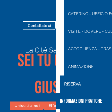
CATERING - UFFICIO
Contattateci
I nostri orari
VISITE - DOVERE - CU
La Cité Saint-Pierre
ACCOGLIENZA - TRA
Sei tu quello
ANIMAZIONE
giusto!
RISERVA
INFORMAZIONI PRATICHE
Unisciti a noi
Effettuare una donazione