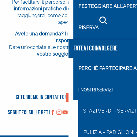
Per facilitarvi il percorso, abbiamo raccolto tutte le
FESTEGGIARE ALL'APE
informazioni pratiche di cui avete bisogno
: come
raggiungerci, come contattarci, i nostri orari di
apertura…
Ricerca
RISERVA
Avete una domanda? I nostri team sono qui per
rispondere!
FATEVI COINVOLGERE
Date un’occhiata alle nostre pagine e approfittate del
vostro soggiorno a Lourdes
!
VENIRE A CITE SAINT-PIERRE
LA NEWSLETTER
CONTATTO
PERCHÉ PARTECIPARE A 
Leggi tutto
Leggi tutto
Leggi tutto
I NOSTRI SERVIZI
Ci terremo in contatto!
Iscriviti alla newsletter
SPAZI VERDI - SERVIZI
Seguiteci sulle reti
PULIZIA - PADIGLIONI