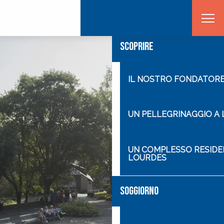
Aller
CASA
au
contenu
principal
SCOPRIRE
IL NOSTRO FONDATORE
UN PELLEGRINAGGIO A
UN COMPLESSO RESIDEN
LOURDES
SOGGIORNO