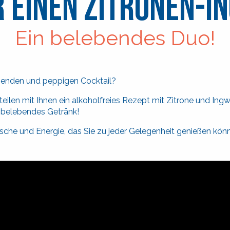
r einen Zitronen-I
Ein belebendes Duo!
chenden und peppigen Cocktail?
teilen mit Ihnen ein alkoholfreies Rezept mit Zitrone und Ingwe
h belebendes Getränk!
ische und Energie, das Sie zu jeder Gelegenheit genießen kön