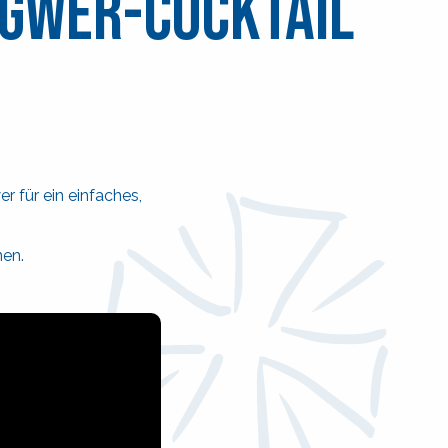
ngwer-Cocktail
r für ein einfaches,
nen.