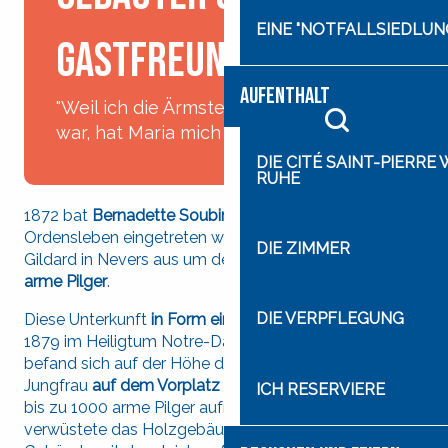
EINE "NOTFALLSIEDLUN
Gastfreundschaft
AUFENTHALT
"Weil ich die Ärmste und Unwissendste
war, hat Maria mich ausgewählt".
Suche
DIE CITÉ SAINT-PIERRE
RUHE
1872 bat
Bernadette Soubirous
, die in das
Ordensleben eingetreten war, vom Kloster Saint
DIE ZIMMER
Gildard in Nevers aus um den Bau
einer Unterkunft für
arme Pilger
.
DIE VERPFLEGUNG
Diese Unterkunft
in Form einer Rotunde
existierte bis
1879 im Heiligtum Notre-Dame de Lourdes. Sie
befand sich auf der Höhe der heutigen Gekrönten
Jungfrau
auf dem Vorplatz des Heiligtums
und konnte
ICH RESERVIERE
bis zu 1000 arme Pilger aufnehmen. Ein Brand
verwüstete das Holzgebäude. Danach wurde kein