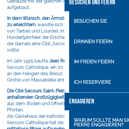
Gebäude mit der gleichen Aufnahmekapazität wieder
BESUCHEN UND FEIERN
aufgebaut.
In dem Wunsch, den Ärmsten
der
Armen die Pilgerfahrt
BESUCHEN SIE
zu erleichtern
, wandte sich Monsignore Théas, Bischof
von Tarbes und Lourdes, im Vorfeld der
Hundertjahrfeier der Erscheinungen an Jean Rodhain,
DRINNEN FEIERN
der damals eine Cité „Secours“ in Lourdes errichten
sollte.
Im Jahr 1955 kaufte
Jean Rodhain
, Generalsekretär der
IM FREIEN FEIERN
Secours Catholique, ein 20 Hektar großes Grundstück
an den Hängen des Béout, 1,5 Kilometer von der
Grotte von Massabielle entfernt.
ICH RESERVIERE
Die Cité Secours Saint-Pierre
wuchs
dank der
anhaltenden Großzügigkeit der Spender
sehr schnell
ENGAGIEREN
aus dem Boden und öffnete
am 1. Mai 1956
ihre
Pforten.
Als Gästehaus der katholischen Hilfsorganisation
WARUM SOLLTE MAN SIC
Secours Catholique hat sie eine einfache Aufgabe:
PIERRE ENGAGIEREN?
mittellose Pilger aufzunehmen
.