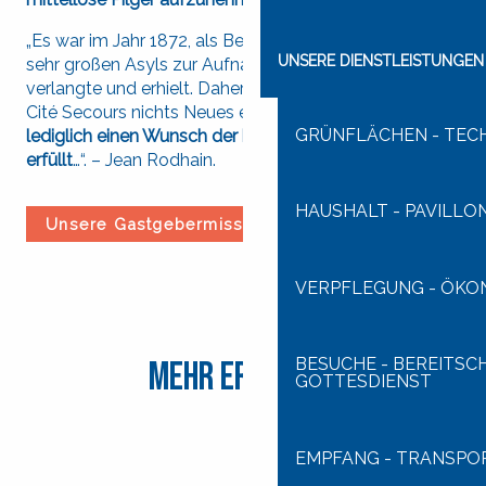
„Es war im Jahr 1872, als Bernadette den Bau eines
UNSERE DIENSTLEISTUNGEN
sehr großen Asyls zur Aufnahme armer Pilger forderte,
verlangte und erhielt. Daher haben wir beim Bau der
Cité Secours nichts Neues erfunden.
Wir haben
GRÜNFLÄCHEN - TEC
lediglich einen Wunsch der heiligen Bernadette
erfüllt
…“. – Jean Rodhain.
HAUSHALT - PAVILLON
Unsere Gastgebermission heute
VERPFLEGUNG - ÖKO
BESUCHE - BEREITSC
Mehr erfahren
GOTTESDIENST
DER SCHOCK DER BEGEGNUNG
EMPFANG - TRANSPO
UNSERE AUFNAHMEAUFGABE HEUTE