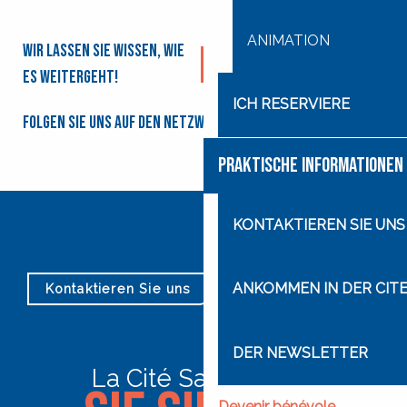
ANIMATION
Wir lassen Sie wissen, wie
Ich melde mich für den
Newsletter an
es weitergeht!
ICH RESERVIERE
Folgen Sie uns auf den Netzwerken
PRAKTISCHE INFORMATIONEN
KONTAKTIEREN SIE UNS
ANKOMMEN IN DER CITE
Kontaktieren Sie uns
Unser Stundenplan
DER NEWSLETTER
La Cité Saint-Pierre
Devenir bénévole