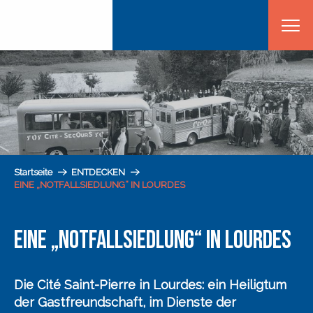
Aller
au
contenu
principal
Startseite
ENTDECKEN
EINE „NOTFALLSIEDLUNG“ IN LOURDES
EINE „NOTFALLSIEDLUNG“ IN LOURDES
Die Cité Saint-Pierre in Lourdes
: ein Heiligtum
der Gastfreundschaft,
im Dienste der