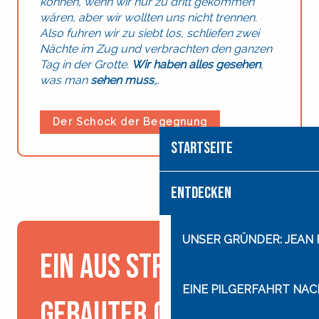
können, wenn wir nur zu dritt gekommen
wären, aber wir wollten uns nicht trennen.
Also fuhren wir zu siebt los, schliefen zwei
Nächte im Zug und verbrachten den ganzen
Tag in der Grotte.
Wir haben alles gesehen
,
was man
sehen muss
„.
Der Schock der Begegnung
STARTSEITE
ENTDECKEN
UNSER GRÜNDER: JEAN
Ein aus Stroh
EINE PILGERFAHRT NA
gebauter Ort der