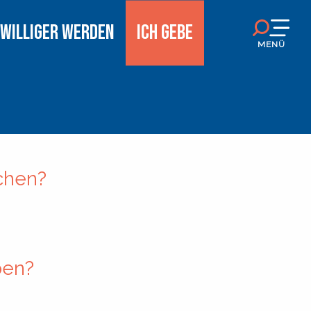
IWILLIGER WERDEN
ICH GEBE
MENÜ
chen?
ben?