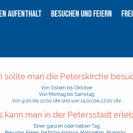
E
REN AUFENTHALT
BESUCHEN UND FEIERN
FRE
 sollte man die Peterskirche besu
Von Ostern bis Oktober
Von Montag bis Samstag
Von 9:00 bis 12:00 Uhr und von 14:00 bis 17:00 Uhr
 kann man in der Petersstadt erle
Einen ganzen oder halben Tag
Besuche, Feiern, festliche Anlässe, Mahlzeiten, Picknicks…