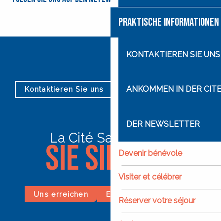
PRAKTISCHE INFORMATIONEN
KONTAKTIEREN SIE UNS
ANKOMMEN IN DER CITE
Kontaktieren Sie uns
Unser Stundenplan
DER NEWSLETTER
La Cité Saint-Pierre
Sie sind es!
Devenir bénévole
Visiter et célébrer
Uns erreichen
Eine Spende machen
Réserver votre séjour