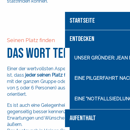
stattfinden können.
STARTSEITE
ENTDECKEN
Seinen Platz finden
Das Wort teilen
UNSER GRÜNDER: JEAN
Einer der wertvollsten Aspekte der Reise der Hoffnung
ist, dass
jeder seinen Platz finden kann,
indem er sich
EINE PILGERFAHRT NA
mit der ganzen Gruppe oder in Fraternitäten (Gruppen
von 5 oder 6 Personen) austauscht und sich neu
orientiert.
EINE "NOTFALLSIEDLUN
Es ist auch eine Gelegenheit, sich vorzustellen, sich
gegenseitig besser kennenzulernen und seine
AUFENTHALT
Erwartungen und Wünsche für den Aufenthalt zu
äußern.