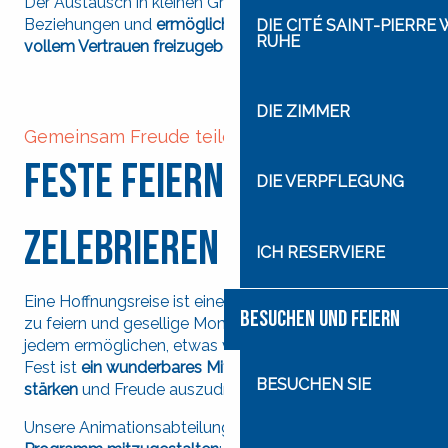
Der Austausch in kleinen Gruppen stärkt die
Beziehungen und
ermöglicht es jedem, seine Worte in
DIE CITÉ SAINT-PIERRE
RUHE
vollem Vertrauen freizugeben
.
DIE ZIMMER
Gemeinsam Freude teilen
Feste feiern und
DIE VERPFLEGUNG
zelebrieren
ICH RESERVIERE
Eine Hoffnungsreise ist eine schöne Gelegenheit, um
BESUCHEN UND FEIERN
zu feiern und gesellige Momente zu teilen, die es
jedem ermöglichen, etwas von sich preiszugeben. Das
Fest ist
ein wunderbares Mittel, um Beziehungen zu
BESUCHEN SIE
stärken
und Freude auszudrücken.
Unsere Animationsabteilung kann Ihnen helfen,
Ihr