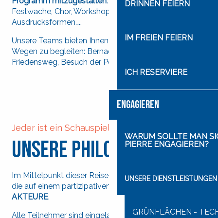
Programm mitzugestalten
: Willkommenswache,
DRINNEN FEIERN
Festwache, Chor, Workshops, Tänze und künstlerische
Ausdrucksformen…..
IM FREIEN FEIERN
Unsere Teams bieten Ihnen an, Sie auf verschiedenen
Wegen zu begleiten: Bernadettes Schritt,
Friedensweg, Besuch der Peterskirche…
ICH RESERVIERE
ENGAGIEREN
Jeder ist ein Schauspieler
WARUM SOLLTE MAN SIC
Unsere Philosophie
PIERRE ENGAGIEREN?
Im Mittelpunkt dieser Reise steht unsere Philosophie,
UNSERE DIENSTLEISTUNGEN
die auf einem partizipativen Ansatz beruht:
ALLE
AKTEURE
.
GRÜNFLÄCHEN - TEC
Alle Teilnehmer sind eingeladen, sich
aktiv an der