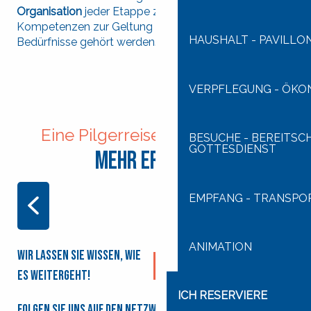
Organisation
jeder Etappe zu beteiligen, so dass ihre
Kompetenzen zur Geltung kommen und ihre
HAUSHALT - PAVILLON
Bedürfnisse gehört werden.
VERPFLEGUNG - ÖKO
Eine Pilgerreise nach Lourdes
BESUCHE - BEREITSC
GOTTESDIENST
Mehr erfahren
EMPFANG - TRANSPO
DIE VERPFLEGUNG
ANIMATION
Wir lassen Sie wissen, wie
Ich melde mich für den
Newsletter an
es weitergeht!
ICH RESERVIERE
Folgen Sie uns auf den Netzwerken