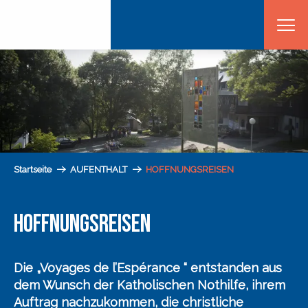
Aller
au
contenu
principal
Startseite
AUFENTHALT
HOFFNUNGSREISEN
HOFFNUNGSREISEN
Die „Voyages de l’Espérance
“ entstanden aus
dem Wunsch der
Katholischen Nothilfe
, ihrem
Auftrag nachzukommen, die
christliche