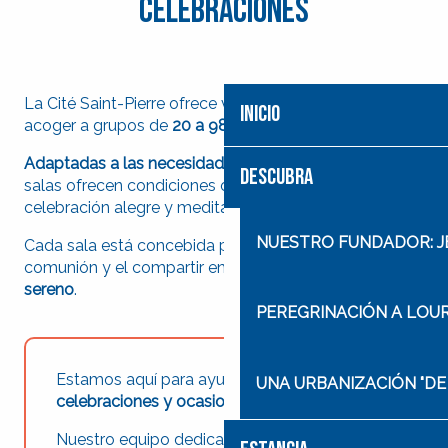
celebraciones
La Cité Saint-Pierre ofrece varias salas que pueden
INICIO
acoger a grupos de
20 a 980 personas
.
Adaptadas a las necesidades de los peregrinos
, estas
DESCUBRA
salas ofrecen condiciones óptimas para una
celebración alegre y meditativa.
NUESTRO FUNDADOR: J
Cada sala está concebida para favorecer la oración, la
comunión y el compartir en
un marco armonioso y
sereno
.
PEREGRINACIÓN A LOU
Estamos aquí para ayudarle a
preparar sus
UNA URBANIZACIÓN "DE
celebraciones y ocasiones festivas
.
Nuestro equipo dedicado al culto y a los