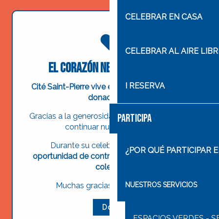
CELEBRAR EN CASA
CELEBRAR AL AIRE LIBR
El corazón necesita manos
I RESERVA
Cité Saint-Pierre vive exclusivamente de las
donaciones.
PARTICIPA
Gracias a la generosidad de todos podemos
continuar nuestra misión.
Durante su celebración, tendrá
la
¿POR QUÉ PARTICIPAR E
oportunidad de contribuir organizando una
colecta.
NUESTROS SERVICIOS
Muchas gracias por su apoyo.
Doy
ESPACIOS VERDES - S