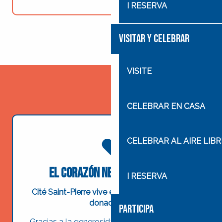
I RESERVA
VISITAR Y CELEBRAR
VISITE
CELEBRAR EN CASA
CELEBRAR AL AIRE LIBR
El corazón necesita manos
I RESERVA
Cité Saint-Pierre vive exclusivamente de las
donaciones
.
PARTICIPA
Gracias a la generosidad de todos podemos