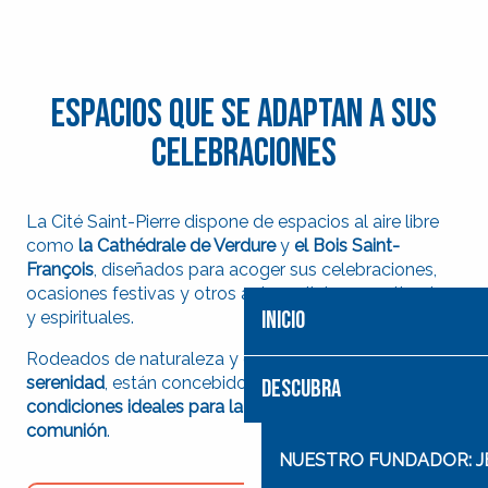
Espacios que se adaptan a sus
celebraciones
La Cité Saint-Pierre dispone de espacios al aire libre
como
la Cathédrale de Verdure
y
el Bois Saint-
François
, diseñados para acoger sus celebraciones,
ocasiones festivas y otros actos religiosos, culturales
INICIO
y espirituales.
Rodeados de naturaleza y en
un ambiente de calma y
serenidad
, están concebidos para ofrecer
las
DESCUBRA
condiciones ideales para la contemplación y la
comunión
.
NUESTRO FUNDADOR: J