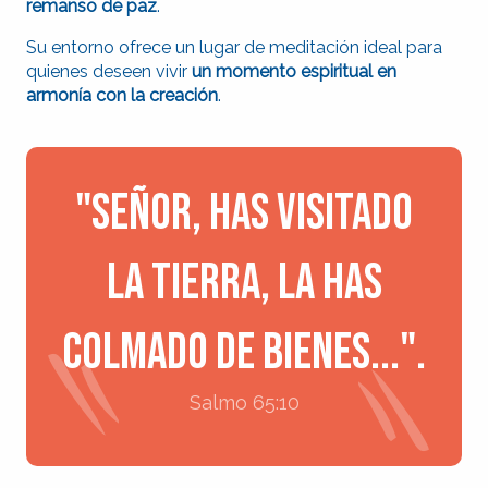
remanso de paz
.
Su entorno ofrece un lugar de meditación ideal para
quienes deseen vivir
un momento espiritual en
armonía con la creación
.
"Señor, has visitado
la tierra, la has
colmado de bienes...".
Salmo 65:10