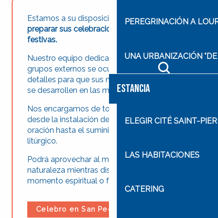
Estamos a su disposición para ayudarle a
PEREGRINACIÓN A LOU
preparar sus celebraciones y ocasiones
festivas.
UNA URBANIZACIÓN "DE
Nuestro equipo dedicado al culto y a los
grupos externos se ocupará de todos los
Buscar
detalles para que sus momentos de oración
ESTANCIA
se desarrollen en las mejores condiciones.
Nos encargamos de todos los preparativos,
desde la instalación de los espacios de
ELEGIR CITÉ SAINT-PIE
oración hasta el suministro del material
litúrgico.
LAS HABITACIONES
Podrá aprovechar al máximo la belleza de la
naturaleza mientras disfruta de un profundo
momento espiritual o festivo.
CATERING
Celebro en San Pedro