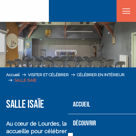
Aller
au
contenu
principal
Accueil
VISITER ET CÉLÉBRER
CÉLÉBRER EN INTÉRIEUR
SALLE ISAÏE
SALLE ISAÏE
ACCUEIL
DÉCOUVRIR
Au cœur de Lourdes
,
la Cité Saint-Pierre
vous
accueille pour
célébrer pendant votre