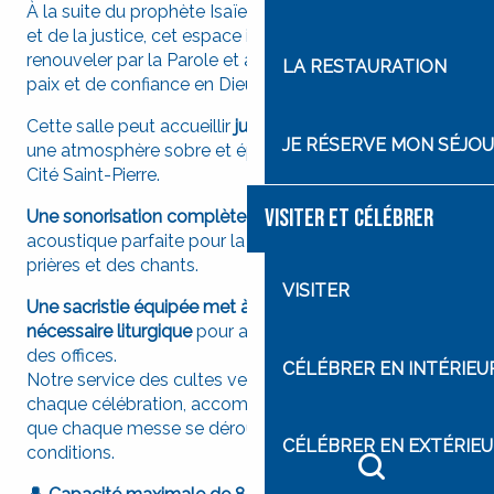
À la suite du prophète Isaïe, messager de l’espérance
et de la justice, cet espace invite chacun à se laisser
renouveler par la Parole et à marcher sur un chemin de
LA RESTAURATION
paix et de confiance en Dieu.
Cette salle peut accueillir
jusqu’à 80 personnes
, dans
JE RÉSERVE MON SÉJO
une atmosphère sobre et épurée, située au cœur de la
Cité Saint-Pierre.
VISITER ET CÉLÉBRER
Une sonorisation complète du lieu
assure une
acoustique parfaite pour la transmission claire des
prières et des chants.
VISITER
Une sacristie équipée met à disposition tout le
nécessaire liturgique
pour assurer le bon déroulement
des offices.
CÉLÉBRER EN INTÉRIEU
Notre service des cultes veille à la préparation de
chaque célébration, accompagnant les groupes pour
que chaque messe se déroule dans les meilleures
CÉLÉBRER EN EXTÉRIE
conditions.