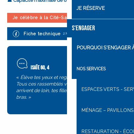
Recherche
👤 Capacité maximale de 80 places
JE RÉSERVE
Je célèbre à la Cité-Saint-Pierre
S'ENGAGER
Fiche technique
2MB
POURQUOI S'ENGAGER À 
Isaïe 60, 4
NOS SERVICES
«
Élève tes yeux et regarde autour de toi !
Tous ces rassemblés viennent vers toi. Tes fils
ESPACES VERTS - SE
arrivent de loin, tes filles sont portées sur les
bras. »
MÉNAGE – PAVILLONS 
RESTAURATION - ÉC