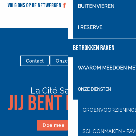
Volg ons op de netwerken
BUITEN VIEREN
I RESERVE
BETROKKEN RAKEN
Contact
Onze dienstregelingen
WAAROM MEEDOEN MET 
La Cité Saint-Pierre
ONZE DIENSTEN
Jij bent de ware!
GROENVOORZIENINGE
Doe mee
Doneer
SCHOONMAKEN - PAVI