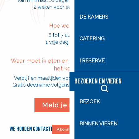
Van minimaal 10 dagen tot maximaal 3 weken
2 weken voor een eerste verblijf
DE KAMERS
Hoe werkt het?
6 tot 7 uur per dag
CATERING
1 vrije dag in de week
Waar moet ik eten en slapen? Hoeveel gaat
I RESERVE
het kosten?
Verblijf en maaltijden voorzien in Cité Saint-Pierre
BEZOEKEN EN VIEREN
Gratis deelname volgens financiële mogelijkheden
Zoek op
BEZOEK
Meld je nu aan!
BINNEN VIEREN
We houden contact!
Abonneer je op onze nieuwsbrief