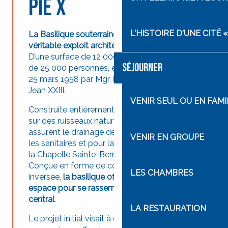
Pie X
L'HISTOIRE D'UNE CITÉ
La Basilique souterraine Saint-Pie X est
un
véritable exploit architectural
.
D’une surface de 12 000 m² et d’une capacité
SÉJOURNER
de 25 000 personnes, elle a été consacrée le
25 mars 1958 par Mgr Roncalli, futur pape
Jean XXIII.
VENIR SEUL OU EN FAMI
Construite entièrement sous terre, elle repose
sur des ruisseaux naturels. Quatre pompes
assurent le drainage de l’eau, réutilisée pour
VENIR EN GROUPE
les sanitaires et pour la pompe à chaleur de
la Chapelle Sainte-Bernadette.
Conçue en forme de coque de bateau
LES CHAMBRES
inversée,
la basilique offre à la foule un vaste
espace pour se rassembler autour de l’autel
central
.
LA RESTAURATION
Le projet initial visait à créer un abri pour les