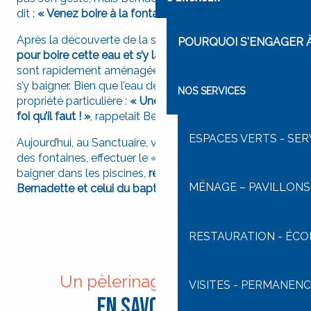
dit :
« Venez boire à la fontaine et vous y laver »
.
Après la découverte de la source,
les pèlerins affluent
POURQUOI S'ENGAGER À 
pour boire cette eau et s’y laver le visage
. Des piscines
sont rapidement aménagées, et beaucoup viennent
s’y baigner. Bien que l’eau de la Grotte n’ait aucune
NOS SERVICES
propriété particulière :
« Une seule goutte suffit, c’est la
foi qu’il faut ! »
, rappelait Bernadette.
ESPACES VERTS - SE
Aujourd’hui, au Sanctuaire, vous pouvez prendre l’eau
des fontaines, effectuer le « Geste de l’eau » ou vous
baigner dans les piscines,
reproduisant le geste de
MÉNAGE – PAVILLONS 
Bernadette et celui du baptême
.
RESTAURATION - ÉC
Un pèlerinage à Lourdes
VISITES - PERMANENC
En savoir plus