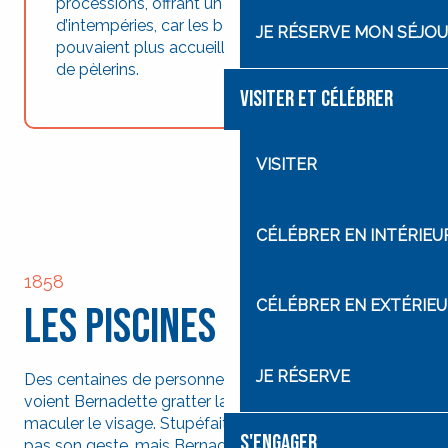
processions, offrant un refuge en cas
d’intempéries, car les basiliques existantes ne
JE RÉSERVE MON SÉJO
pouvaient plus accueillir la foule croissante
de pèlerins.
VISITER ET CÉLÉBRER
VISITER
CÉLÉBRER EN INTÉRIEU
1858
CÉLÉBRER EN EXTÉRIE
Les Piscines
JE RÉSERVE
Des centaines de personnes présentes à la Grotte
voient Bernadette gratter la terre, boire l’eau et s’en
maculer le visage. Stupéfaits, elles ne comprennent
S'ENGAGER
pas son geste, mais Bernadette obéit à la Dame qui lui