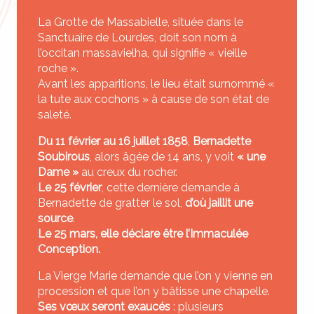
La Grotte de Massabielle, située dans le
Sanctuaire de Lourdes, doit son nom à
l’occitan massavielha, qui signifie « vieille
roche ».
Avant les apparitions, le lieu était surnommé «
la tute aux cochons » à cause de son état de
saleté.
Du 11 février au 16 juillet 1858
,
Bernadette
Soubirous
, alors âgée de 14 ans, y voit
« une
Dame »
au creux du rocher.
Le 25 février
, cette dernière demande à
Bernadette de gratter le sol,
d’où jaillit une
source
.
Le 25 mars, elle déclare être l’Immaculée
Conception.
La Vierge Marie demande que l’on y vienne en
procession et que l’on y bâtisse une chapelle.
Ses vœux seront exaucés
: plusieurs