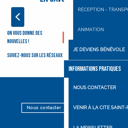
RÉCEPTION - TRANS
LE MESSAGE DE LOURDES
ANIMATION
On vous donne des
Je m'inscris à la
newsletter
nouvelles !
JE DEVIENS BÉNÉVOLE
Suivez-nous sur les réseaux
INFORMATIONS PRATIQUES
NOUS CONTACTER
VENIR À LA CITE SAINT-
Nous contacter
Nos horaires
LA NEWSLETTER